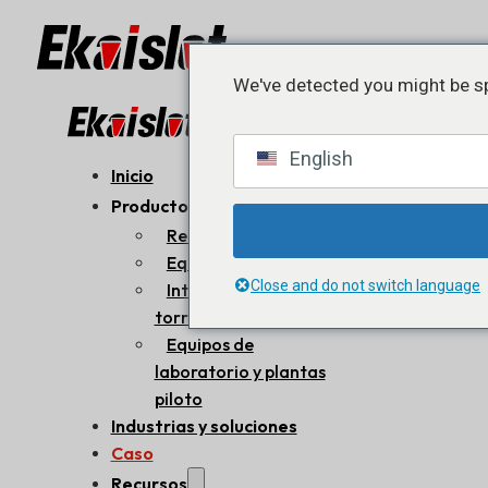
We've detected you might be sp
English
Inicio
Productos
Reactores internos
Equipos de proceso
Close and do not switch language
Interiores de la
torre
Equipos de
laboratorio y plantas
piloto
Industrias y soluciones
Caso
Recursos