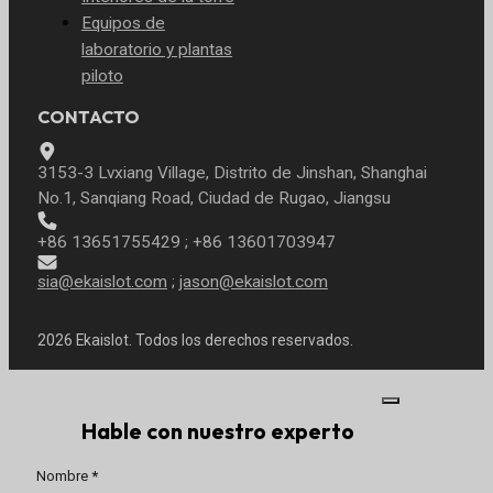
Equipos de
laboratorio y plantas
piloto
CONTACTO
3153-3 Lvxiang Village, Distrito de Jinshan, Shanghai
No.1, Sanqiang Road, Ciudad de Rugao, Jiangsu
+86 13651755429 ; +86 13601703947
sia@ekaislot.com
;
jason@ekaislot.com
2026 Ekaislot. Todos los derechos reservados.
Hable con nuestro experto
Sección
Nombre
*