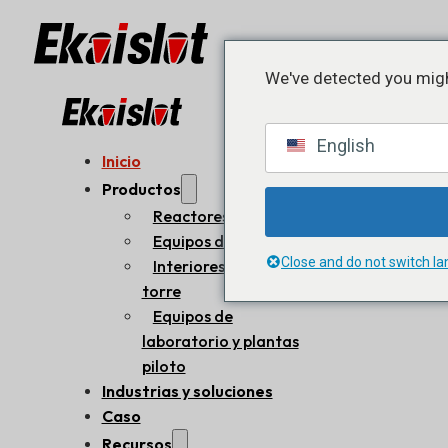
We've detected you migh
English
Inicio
Productos
Reactores internos
Equipos de proceso
Close and do not switch l
Interiores de la
torre
Equipos de
laboratorio y plantas
piloto
Industrias y soluciones
Caso
Recursos