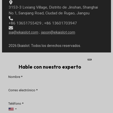
3153-3 Lvxiang Village, Distrito de Jinshan, Shanghai
No.1, Sanqiang Road, Ciudad de Rugao, Jiangsu
+86 13651755429 ; +86 13601703947
sia@ekaislot.com
;
jason@ekaislot.com
2026 Ekaislot. Todos los derechos reservados.
Hable con nuestro experto
Sección
Nombre
*
Correo electrónico
*
Teléfono
*