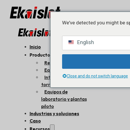
We've detected you might be sp
English
Inicio
Productos
Reactores internos
Equipos de proceso
Close and do not switch language
Interiores de la
torre
Equipos de
laboratorio y plantas
piloto
Industrias y soluciones
Caso
Recursos